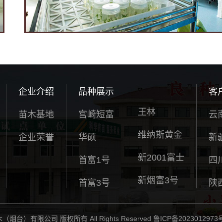
企业介绍
品种展示
客
王林
苗木基地
宫崎短富
云
维纳斯黄金
企业荣誉
华硕
新
新2001富士
首富1号
四
新烟富3号
首富3号
陕
苗木（烟台）有限公司 版权所有 All Rights Reserved
鲁ICP备2023012973