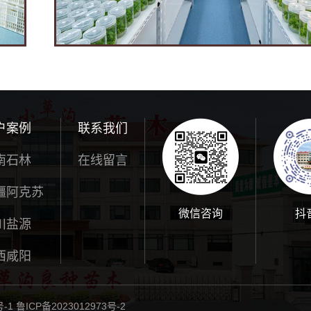
户案例
联系我们
南石林
在线留言
疆阿克苏
微信咨询
抖
川盐源
西咸阳
号-1
鲁ICP备2023012973号-2